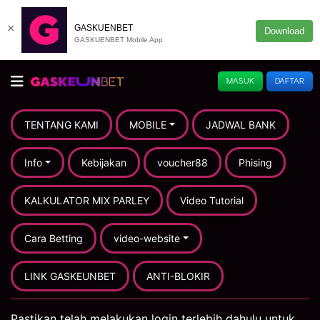
×
GASKUENBET
Download
GASKUENBET Mobile App
MASUK
DAFTAR
TENTANG KAMI
MOBILE
JADWAL BANK
Info
Kebijakan
voucher88
Phising
KALKULATOR MIX PARLEY
Video Tutorial
Cara Betting
video-website
LINK GASKEUNBET
ANTI-BLOKIR
Pastikan telah melakukan login terlebih dahulu untuk