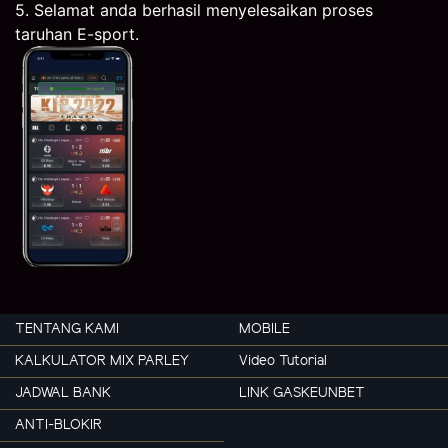
5. Selamat anda berhasil menyelesaikan proses
taruhan E-sport.
TENTANG KAMI
MOBILE
KALKULATOR MIX PARLEY
Video Tutorial
JADWAL BANK
LINK GASKEUNBET
ANTI-BLOKIR