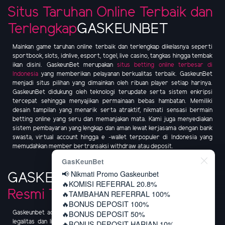
Situs Taruhan Online Terbaik dan
Terlengkap
GASKEUNBET
Mainkan game taruhan online terbaik dan terlengkap dikelasnya seperti
sportbook, slots, idnlive, esport, togel, live casino, tangkas hingga tembak
ikan disini. GaskeunBet merupakan
situs betting online terbesar di
Indonesia
yang memberikan pelayanan berkualitas terbaik. GaskeunBet
menjadi situs pilihan yang dimainkan oleh ribuan player setiap harinya.
GaskeunBet didukung oleh teknologi terupdate serta sistem enkripsi
tercepat sehingga menyajikan permainaan bebas hambatan. Memiliki
desain tampilan yang menarik serta atraktif, nikmati sensasi bermain
betting online yang seru dan memanjakan mata. Kami juga menyediakan
sistem pembayaran yang lengkap dan aman lewat kerjasama dengan bank
swasta, virtual account hingga e -wallet terpopuler di Indonesia yang
memudahkan member bertransaksi withdraw atau deposit.
GasKeunBet
📢 Nikmati Promo Gaskeunbet
GASKEUNBET
Betting Online
🔥KOMISI REFERRAL 20.8%
Resmi Terpercaya
🔥TAMBAHAN REFERRAL 100%
🔥BONUS DEPOSIT 100%
🔥BONUS DEPOSIT 50%
Gaskeunbet adalah
situs betting online resmi terpercaya
yang memiliki
legalitas dan lisensi dari BMM Testlabs sehingga menjamin kerahasiaan
🔥BONUS DEPOSIT HARIAN 10%