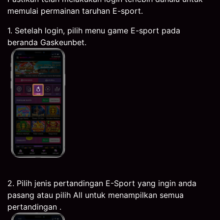
memulai permainan taruhan E-sport.
1. Setelah login, pilih menu game E-sport pada
beranda Gaskeunbet.
2. Pilih jenis pertandingan E-Sport yang ingin anda
pasang atau pilih All untuk menampilkan semua
pertandingan .