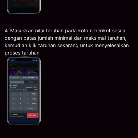
4. Masukkan nilai taruhan pada kolom berikut sesuai
dengan batas jumlah minimal dan maksimal taruhan,
kemudian klik taruhan sekarang untuk menyelesaikan
proses taruhan.