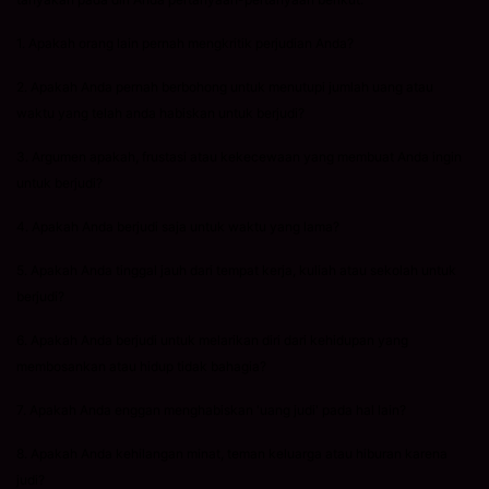
1. Apakah orang lain pernah mengkritik perjudian Anda?
2. Apakah Anda pernah berbohong untuk menutupi jumlah uang atau
waktu yang telah anda habiskan untuk berjudi?
3. Argumen apakah, frustasi atau kekecewaan yang membuat Anda ingin
untuk berjudi?
4. Apakah Anda berjudi saja untuk waktu yang lama?
5. Apakah Anda tinggal jauh dari tempat kerja, kuliah atau sekolah untuk
berjudi?
6. Apakah Anda berjudi untuk melarikan diri dari kehidupan yang
membosankan atau hidup tidak bahagia?
7. Apakah Anda enggan menghabiskan 'uang judi' pada hal lain?
8. Apakah Anda kehilangan minat, teman keluarga atau hiburan karena
judi?