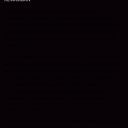
Kami ingin pemain kami untuk bersenang-senang bermain di
Gaskeunbet
, sehingga kami mendorong game yang bertanggung
jawab. Kami mengizinkan pemain kami untuk menentukan batas mereka
dari game yang bertanggung jawab, kemudian kami membantu dengan
alat manajemen yang memungkinkan anda mengatur dan mengontrol
batasan anda sendiri.
Judi adalah bentuk hiburan, dan tidak pernah harus menempatkan beban
pada kehidupan Anda baik secara finansial maupun emosional. Meminjam
uang untuk bermain, menghabiskan di atas anggaran atau menggunakan
uang yang dialokasikan untuk tujuan lain bukan hanya tidak bijaksana
tetapi dapat menyebabkan masalah yang signifikan untuk Anda dan orang
lain di sekitar Anda. Kami ingin Anda menikmati bermain di Betcoin,
sehingga bertaruh bertanggung jawab dan bersenang-senang!
APAKAH ANDA MEMILIKI MASALAH JUDI?
Jika Anda merasa Anda mungkin memiliki masalah dengan perjudian Anda,
tanyakan pada diri Anda pertanyaan-pertanyaan berikut: