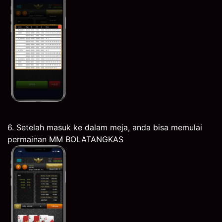
6. Setelah masuk ke dalam meja, anda bisa memulai
permainan MM BOLATANGKAS