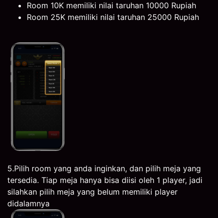
Room 10K memiliki nilai taruhan 10000 Rupiah
Room 25K memiliki nilai taruhan 25000 Rupiah
5.Pilih room yang anda inginkan, dan pilih meja yang
tersedia. Tiap meja hanya bisa diisi oleh 1 player, jadi
silahkan pilih meja yang belum memiliki player
didalamnya