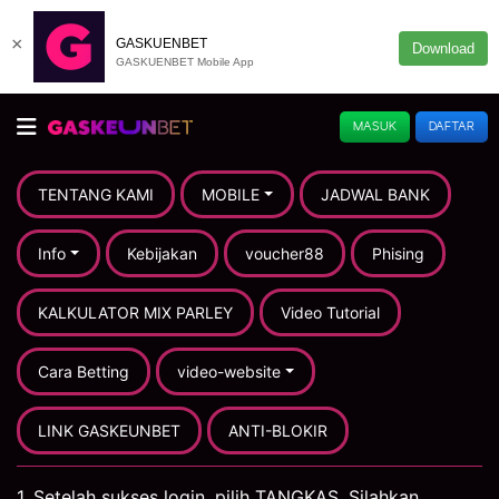
×
GASKUENBET
Download
GASKUENBET Mobile App
MASUK
DAFTAR
TENTANG KAMI
MOBILE
JADWAL BANK
Info
Kebijakan
voucher88
Phising
KALKULATOR MIX PARLEY
Video Tutorial
Cara Betting
video-website
LINK GASKEUNBET
ANTI-BLOKIR
1. Setelah sukses login, pilih TANGKAS. Silahkan