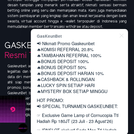
desain tampilan yang menarik serta atraktif, nikmati sensasi bermain
betting online yang seru dan memanjakan mata. Kami juga menyediakan
sistem pembayaran yang lengkap dan aman lewat kerjasama dengan bank
swasta, virtual account hingga e -wallet terpopuler di Indonesia yang
memudahkan member bertransaksi withdraw atau deposit.
GasKeunBet
📢 Nikmati Promo Gaskeunbet
GASKEUNBET
Betting Online
🔥KOMISI REFERRAL 20.8%
Resmi Terpercaya
🔥TAMBAHAN REFERRAL 100%
🔥BONUS DEPOSIT 100%
🔥BONUS DEPOSIT 50%
Gaskeunbet adalah
situs betting online resmi terpercaya
yang memiliki
legalitas dan lisensi dari BMM Testlabs sehingga menjamin kerahasiaan
🔥BONUS DEPOSIT HARIAN 10%
data diri member. Dilengkapi dengan pusat bantuan 24 jam oleh tenaga
🔥CASHBACK & ROLLINGAN
ahli siap membantu member kapan saja. Jangan lewatkan berbagai
🔥LUCKY SPIN SETIAP HARI
promosi, bonus dan event berhadiah untuk menguntungkan member yang
🔥MYSTERY BOX SETIAP MINGGU
GaskeunBet bagikan setiap harinya. Nikmati seluruh fasilitas ini hanya
dengan 1 user ID. Proses pendaftaran yang mudah dan cepat juga menjadi
HOT PROMO:
keunggulan kami. Kepuasan dan Kenyamanan member menjadi prioritas
📢 SPECIAL TURNAMEN GASKEUNBET:
utama GaskeunBet. Tunggu apa lagi, Gabung bersama GaskeunBet
☞ Exclusive Game Lamp of Cornucopia Ttl
sekarang juga, raih keuntungan berlimpah disini.
Hadiah Rp 180JT (23 Juli - 23 Agust'26)
☞ IDNSLOT ekslusif Soda Man Ttl Hadiah